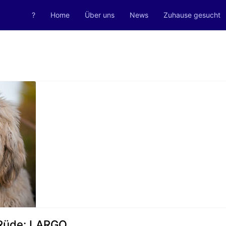
?
Home
Über uns
News
Zuhause gesucht
Rüde: LARGO