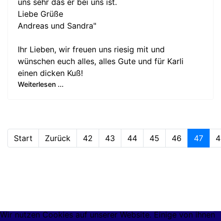
uns sehr das er bei uns ist.
Liebe Grüße
Andreas und Sandra"
Ihr Lieben, wir freuen uns riesig mit und
wünschen euch alles, alles Gute und für Karli
einen dicken Kuß!
Weiterlesen ...
Start
Zurück
42
43
44
45
46
47
4
Wir nutzen Cookies auf unserer Website. Einige von ihnen