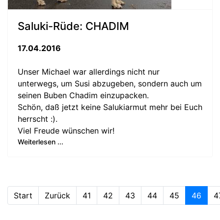
Saluki-Rüde: CHADIM
17.04.2016
Unser Michael war allerdings nicht nur
unterwegs, um Susi abzugeben, sondern auch um
seinen Buben Chadim einzupacken.
Schön, daß jetzt keine Salukiarmut mehr bei Euch
herrscht :).
Viel Freude wünschen wir!
Weiterlesen ...
Start
Zurück
41
42
43
44
45
46
4