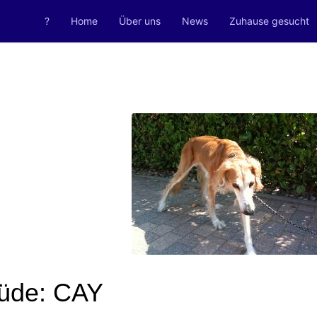
?
Home
Über uns
News
Zuhause gesucht
Rüde: CAY