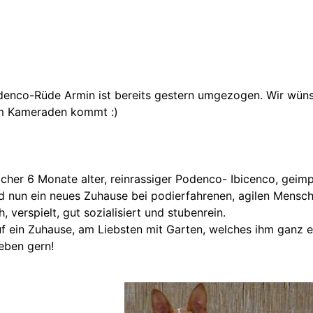
odenco-Rüde Armin ist bereits gestern umgezogen. Wir wün
m Kameraden kommt :)
tlicher 6 Monate alter, reinrassiger Podenco- Ibicenco, geim
 nun ein neues Zuhause bei podierfahrenen, agilen Mensch
h, verspielt, gut sozialisiert und stubenrein.
uf ein Zuhause, am Liebsten mit Garten, welches ihm ganz 
Leben gern!