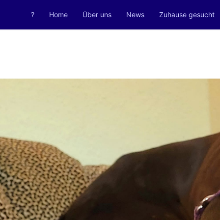
?
Home
Über uns
News
Zuhause gesucht