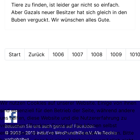
Tiere zu finden, ist leider gar nicht so einfach.
Aber Gazals neuer Besitzer hat sich gleich in den
Buben verguckt. Wir wünschen alles Gute.
Start
Zurück
1006
1007
1008
1009
101
Wir nutzen Cookies auf unserer Website. Einige von ihnen
sind essenziell für den Betrieb der Seite, während andere
uns helfen, diese Website und die Nutzererfahrung zu
verbessern (Tracking Cookies). Sie können selbst
Besuchen Sie uns auch gerne auf Facebook.
entscheiden, ob Sie die Cookies zulassen möchten. Bitte
© 2003 - 2019 initiative Windhundhilfe e.V. Alle Rechte
vorbehalten.