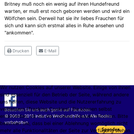
Britney muß noch ein wenig auf ihren Hundefreund
warten, er muß erst noch geboren werden und wird ein
Wölfchen sein. Derweil hat sie ihr liebes Frauchen für
sich und kann sich erstmal alles in Ruhe ansehen und
"ankommen".
Drucken
E-Mail
Wir nutzen Cookies auf unserer Website. Einige von ihnen
sind essenziell für den Betrieb der Seite, während andere
uns helfen, diese Website und die Nutzererfahrung zu
verbessern (Tracking Cookies). Sie können selbst
Besuchen Sie uns auch gerne auf Facebook.
entscheiden, ob Sie die Cookies zulassen möchten. Bitte
© 2003 - 2019 initiative Windhundhilfe e.V. Alle Rechte
vorbehalten.
beachten Sie, dass bei einer Ablehnung womöglich nicht
mehr alle Funktionalitäten der Seite zur Verfügung stehen.