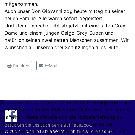
mitgenommen.
Auch unser Don Giovanni zog heute mittag zu seiner
neuen Familie. Alle waren sofort begeistert.
Und klein Pinocchio lebt ab jetzt mit einer alten Grey-
Dame und einem jungen Galgo-Grey-Buben und
natürlich seinen zwei netten Menschen zusammen. Wir
wünschen all unseren drei Schützlingen alles Gute.
Drucken
E-Mail
Wir nutzen Cookies auf unserer Website. Einige von ihnen
sind essenziell für den Betrieb der Seite, während andere
uns helfen, diese Website und die Nutzererfahrung zu
verbessern (Tracking Cookies). Sie können selbst
Besuchen Sie uns auch gerne auf Facebook.
entscheiden, ob Sie die Cookies zulassen möchten. Bitte
© 2003 - 2019 initiative Windhundhilfe e.V. Alle Rechte